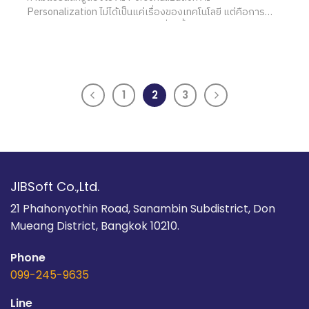
Personalization ไม่ได้เป็นแค่เรื่องของเทคโนโลยี แต่คือการ
สร้าง “ประสบการณ์เฉพาะบุคคล” ที่ลึกซึ้งและมีความหมายต่อ
ลูกค้าระดับสูง ในโลกของ Luxury Brands สินค้าเพียงอย่างเดียว
ไม่พออีกต่อไป สิ่งที่ลูกค้าคาดหวังคือ ความรู้สึกว่าแบรนด์
1
2
3
JIBSoft Co.,Ltd.
21 Phahonyothin Road, Sanambin Subdistrict, Don
Mueang District, Bangkok 10210.
Phone
099-245-9635
Line