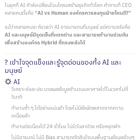
ในยุคที่ AI กำลังเปลี่ยนโฉมโครงสร้างธุรกิจทั่วโลก คำถามที่ CEO
หลายคนตั้งคือ
“AI vs Human องค์กรควรลงทุนฝ่ายไหนดี?”
แม้ว่าหลายคนจะกังวลว่า AI อาจมาแทนที่มนุษย์ แต่ความจริงคือ
AI และมนุษย์มีจุดแข็งที่แตกต่าง และสามารถทำงานร่วมกัน
เพื่อสร้างองค์กร Hybrid ที่ทรงพลังได้
? เข้าใจจุดแข็งและรู้จุดอ่อนของทั้ง AI และ
มนุษย์
AI
วิเคราะห์และประมวลผลข้อมูลจำนวนมหาศาลได้ในเวลาไม่กี่
วินาที
ทำงานซ้ำ ๆ ได้อย่างแม่นยำ โดยไม่มีข้อผิดพลาดจากความ
เหนื่อยล้า
ทำงานต่อเนื่องได้ 24 ชั่วโมง ไม่มีวันลาป่วย หรือหยุดพัก
ไม่มีอารมณ์ ไม่มี Bias สามารถตัดสินใจบนพื้นฐานข้อมูลล้วนๆ