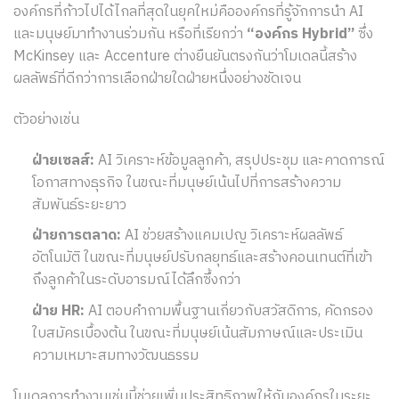
องค์กรที่ก้าวไปได้ไกลที่สุดในยุคใหม่คือองค์กรที่รู้จักการนำ AI
และมนุษย์มาทำงานร่วมกัน หรือที่เรียกว่า
“องค์กร Hybrid”
ซึ่ง
McKinsey และ Accenture ต่างยืนยันตรงกันว่าโมเดลนี้สร้าง
ผลลัพธ์ที่ดีกว่าการเลือกฝ่ายใดฝ่ายหนึ่งอย่างชัดเจน
ตัวอย่างเช่น
ฝ่ายเซลส์:
AI วิเคราะห์ข้อมูลลูกค้า, สรุปประชุม และคาดการณ์
โอกาสทางธุรกิจ ในขณะที่มนุษย์เน้นไปที่การสร้างความ
สัมพันธ์ระยะยาว
ฝ่ายการตลาด:
AI ช่วยสร้างแคมเปญ วิเคราะห์ผลลัพธ์
อัตโนมัติ ในขณะที่มนุษย์ปรับกลยุทธ์และสร้างคอนเทนต์ที่เข้า
ถึงลูกค้าในระดับอารมณ์ได้ลึกซึ้งกว่า
ฝ่าย HR:
AI ตอบคำถามพื้นฐานเกี่ยวกับสวัสดิการ, คัดกรอง
ใบสมัครเบื้องต้น ในขณะที่มนุษย์เน้นสัมภาษณ์และประเมิน
ความเหมาะสมทางวัฒนธรรม
โมเดลการทำงานเช่นนี้ช่วยเพิ่มประสิทธิภาพให้กับองค์กรในระยะ