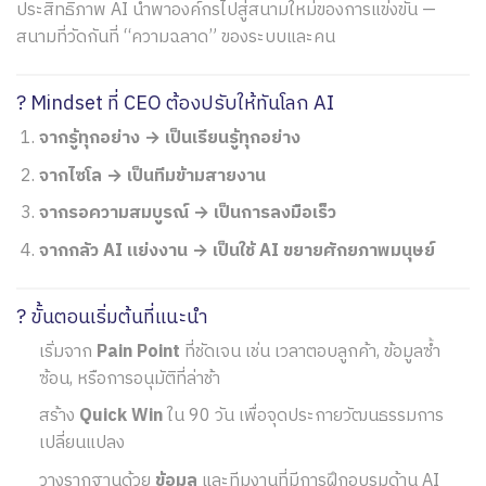
ประสิทธิภาพ AI นำพาองค์กรไปสู่สนามใหม่ของการแข่งขัน —
สนามที่วัดกันที่ “ความฉลาด” ของระบบและคน
? Mindset ที่ CEO ต้องปรับให้ทันโลก AI
จากรู้ทุกอย่าง → เป็นเรียนรู้ทุกอย่าง
จากไซโล → เป็นทีมข้ามสายงาน
จากรอความสมบูรณ์ → เป็นการลงมือเร็ว
จากกลัว AI แย่งงาน → เป็นใช้ AI ขยายศักยภาพมนุษย์
?️ ขั้นตอนเริ่มต้นที่แนะนำ
เริ่มจาก
Pain Point
ที่ชัดเจน เช่น เวลาตอบลูกค้า, ข้อมูลซ้ำ
ซ้อน, หรือการอนุมัติที่ล่าช้า
สร้าง
Quick Win
ใน 90 วัน เพื่อจุดประกายวัฒนธรรมการ
เปลี่ยนแปลง
วางรากฐานด้วย
ข้อมูล
และทีมงานที่มีการฝึกอบรมด้าน AI