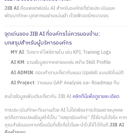
JIB AI
คือแพลตฟอร์ม AI สำหรับองค์กรที่ช่วยประเมินและ
พัฒนาทักษะบุคลากรอย่างแม่นยำ ด้วยฟีเจอร์ครบวงจร:
จุดเด่นของ JIB AI ที่องค์กรไม่ควรมองข้าม:
บทสรุปสำหรับผู้บริหารองค์กร
MY AI
: วิเคราะห์ไฟล์ภายใน เช่น KPI, Training Logs
AI KM
: รวมข้อมูลจากหลายแหล่ง สร้าง Skill Profile
AI ADMIN
: ตอบคำถามเกี่ยวกับแผน Upskill แบบอัตโนมัติ
AI Project
: วางแผน GAP Analysis และ Roadmap ทีม
สนใจข้อมูลเพิ่มเติมเกี่ยวกับ JIB AI
คลิกที่นี่เพื่อดูรายละเอียด
การประเมินทักษะทีมงานด้วย AI ไม่ใช่เพียงการวัดผลรายบุคคล
แต่คือการแปลงข้อมูลให้เป็น “กลยุทธ์องค์กร” ที่ใช้งานได้จริง หาก
คุณกำลังมองหาเครื่องมือที่เชื่อถือได้และนำไปใช้ได้ทันที
JIB AI
คือคำตอบ